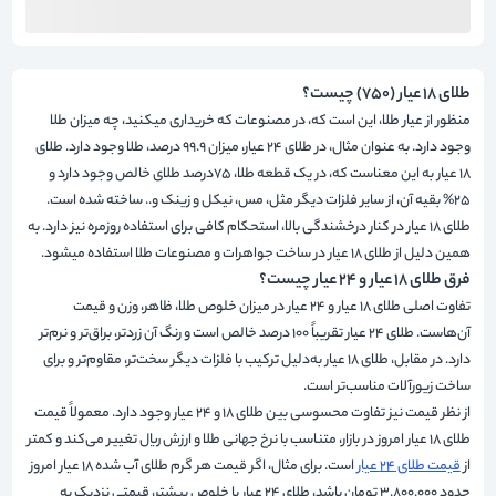
طلای 18 عیار (750) چیست؟
منظور از عیار طلا، این است که، در مصنوعات که خریداری میکنید، چه میزان طلا
وجود دارد. به عنوان مثال، در طلای 24 عیار، میزان 99.9 درصد، طلا وجود دارد. طلای
18 عیار به این معناست که، در یک قطعه طلا، 75درصد طلای خالص وجود دارد و
25% بقیه آن، از سایر فلزات دیگر مثل، مس، نیکل و زینک و.. ساخته شده است.
طلای 18 عیار در کنار درخشندگی بالا، استحکام کافی برای استفاده روزمره نیز دارد. به
همین دلیل از طلای 18 عیار در ساخت جواهرات و مصنوعات طلا استفاده میشود.
فرق طلای ۱۸ عیار و ۲۴ عیار چیست؟
تفاوت اصلی طلای ۱۸ عیار و ۲۴ عیار در میزان خلوص طلا، ظاهر، وزن و قیمت
آن‌هاست. طلای ۲۴ عیار تقریباً ۱۰۰ درصد خالص است و رنگ آن زردتر، براق‌تر و نرم‌تر
دارد. در مقابل، طلای ۱۸ عیار به‌دلیل ترکیب با فلزات دیگر سخت‌تر، مقاوم‌تر و برای
ساخت زیورآلات مناسب‌تر است.
از نظر قیمت نیز تفاوت محسوسی بین طلای 18 و 24 عیار وجود دارد. معمولاً قیمت
طلای ۱۸ عیار امروز در بازار، متناسب با نرخ جهانی طلا و ارزش ریال تغییر می‌کند و کمتر
از
قیمت طلای 24 عیار
است. برای مثال، اگر قیمت هر گرم طلای آب شده ۱۸ عیار امروز
حدود 3.800.000 تومان باشد، طلای ۲۴ عیار با خلوص بیشتر، قیمتی نزدیک به