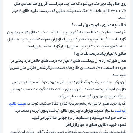
روی طلا با یک مهر حک می شود که طلا چند عیار است. اگر روی طلا اعدادی مثل
18ct، 18k، 18kt، 750، 0.75 حک شده باشد، طلایی که در دست دارید طلای 18 عیار
است.
طلا با چه عیاری بخریم بهتر است؟
اگر قصد شما از خرید طلا، سرمایه گذاری و پس انداز است، خرید طلای 24 عیار بهترین
گزینه است. اگر طلا میخرید که در کنار پس انداز، از آن هم استفاده میکنید، به دلیل
استحکام و مقاومت بیشتر، خرید طلای 18 عیار گزینه مناسب تری است.
طلای ۱۸ عیار چند درصد طلا دارد؟
همان‌طور که از نام آن پیداست، طلای ۱۸ عیار ۷۵ درصد طلای خالص دارد. یعنی در
هر ۱۰۰۰ قسمت، ۷۵۰ قسمت آن طلا و ۲۵۰ قسمت دیگر شامل فلزاتی مثل مس یا
نقره است.
این ترکیب باعث می‌شود رنگ طلای ۱۸ عیار مایل به زرد و درخشنده باشد و در عین
حال، دوام بالایی داشته باشد. از این‌رو، برای ساخت حلقه، گردنبند، دستبند و سایر
زیورآلات روزمره، بهترین گزینه به حساب می‌آید.
اگر به خرید طلای 18 عیار به چشم سرمایه گذاری نگاه میکنید، توجه به
قیمت طلای
آب شده
۱۸ عیار اهمیت ویژه‌ای دارد. چون طلای آب‌شده بدون اجرت و دست‌مزد
ساخت فروخته می‌شود و مستقیماً از نرخ جهانی طلا تأثیر می‌گیرد.
نحوه خرید آنلاین طلای ۱۸ عیار از زرافزا
پلتفرم زرافزا یکی از معتبرترین سامانه‌های خرید و فروش آنلاین طلا در ایران است