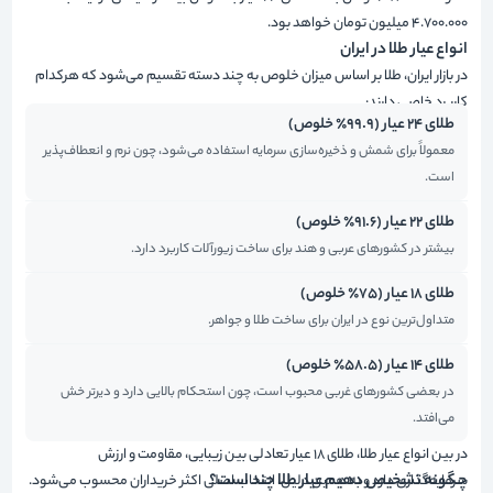
4.700.000 میلیون تومان خواهد بود.
انواع عیار طلا در ایران
در بازار ایران، طلا بر اساس میزان خلوص به چند دسته تقسیم می‌شود که هرکدام
کاربرد خاصی دارند:
طلای ۲۴ عیار (۹۹.۹٪ خلوص)
معمولاً برای شمش و ذخیره‌سازی سرمایه استفاده می‌شود، چون نرم و انعطاف‌پذیر
است.
طلای ۲۲ عیار (۹۱.۶٪ خلوص)
بیشتر در کشورهای عربی و هند برای ساخت زیورآلات کاربرد دارد.
طلای ۱۸ عیار (۷۵٪ خلوص)
متداول‌ترین نوع در ایران برای ساخت طلا و جواهر.
طلای ۱۴ عیار (۵۸.۵٪ خلوص)
در بعضی کشورهای غربی محبوب است، چون استحکام بالایی دارد و دیرتر خش
می‌افتد.
در بین انواع عیار طلا، طلای ۱۸ عیار تعادلی بین زیبایی، مقاومت و ارزش
چگونه تشخیص دهیم عیار طلا چند است؟
سرمایه‌گذاری دارد و به همین دلیل، انتخاب اصلی اکثر خریداران محسوب می‌شود.